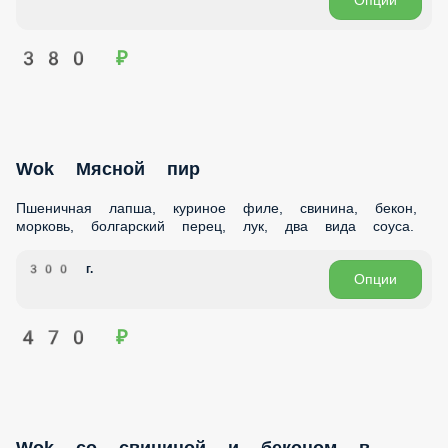
300 г.
Опции
320 ₽
Wok с курицей в фирменном соусе
Пшеничная лапша, куриное филе, морковь, болгарский
перец, лук, кунжут.
300 г.
Опции
380 ₽