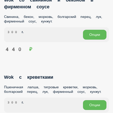
Wok Мясной пир
Пшеничная лапша, куриное филе, свинина, бекон,
морковь, болгарский перец, лук, два вида соуса.
300 г.
Опции
470 ₽
Wok со свининой и беконом в фирменном
соусе
Свинина, бекон, морковь, болгарский перец, лук,
фирменный соус, кунжут.
300 г.
Опции