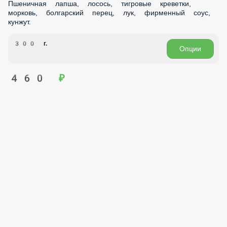
Пшеничная лапша, лосось, морковь, болгарский перец,
лук, фирменный соус, кунжут.
300 г.
Опции
430 ₽
Wok с лососем и креветками
Пшеничная лапша, лосось, тигровые креветки, морковь,
болгарский перец, лук, фирменный соус, кунжут.
300 г.
Опции
460 ₽